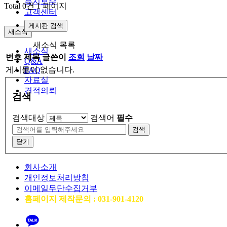
유지보수
Total 0건
1 페이지
고객센터
게시판 검색
새소식
새소식 목록
새소식
번호
제목
글쓴이
조회
날짜
Q&A
게시물이 없습니다.
FAQ
자료실
견적의뢰
검색
검색대상
검색어
필수
검색
닫기
회사소개
개인정보처리방침
이메일무단수집거부
홈페이지 제작문의 : 031-901-4120