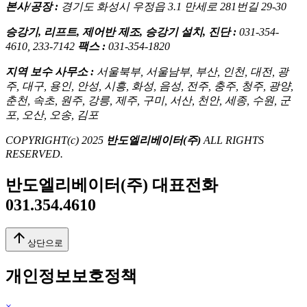
본사/공장 :
경기도 화성시 우정읍 3.1 만세로 281번길 29-30
승강기, 리프트, 제어반 제조, 승강기 설치, 진단 :
031-354-
4610, 233-7142
팩스 :
031-354-1820
지역 보수 사무소 :
서울북부, 서울남부, 부산, 인천, 대전, 광
주, 대구, 용인, 안성, 시흥, 화성, 음성, 전주, 충주, 청주, 광양,
춘천, 속초, 원주, 강릉, 제주, 구미, 서산, 천안, 세종, 수원, 군
포, 오산, 오송, 김포
COPYRIGHT(c) 2025
반도엘리베이터(주)
ALL RIGHTS
RESERVED.
반도엘리베이터(주) 대표전화
031.354.4610
arrow_upward
상단으로
개인정보보호정책
×