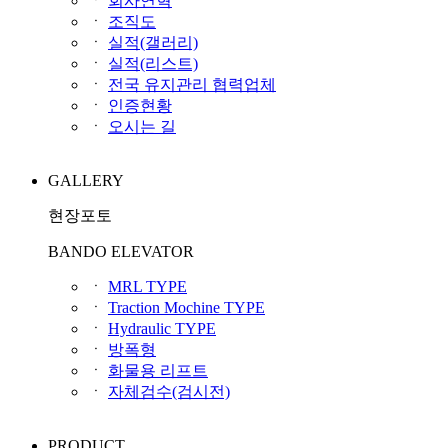
ㆍ
회사연혁
ㆍ
조직도
ㆍ
실적(갤러리)
ㆍ
실적(리스트)
ㆍ
전국 유지관리 협력업체
ㆍ
인증현황
ㆍ
오시는 길
GALLERY
현장포토
BANDO ELEVATOR
ㆍ
MRL TYPE
ㆍ
Traction Mochine TYPE
ㆍ
Hydraulic TYPE
ㆍ
방폭형
ㆍ
화물용 리프트
ㆍ
자체검수(검시전)
PRODUCT