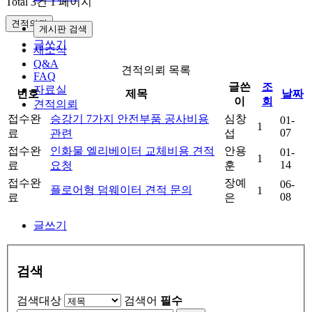
Total 3건
1 페이지
견적의뢰
게시판 검색
글쓰기
새소식
Q&A
견적의뢰 목록
FAQ
글쓴
조
자료실
번호
제목
날짜
이
회
견적의뢰
접수완
승강기 7가지 안전부품 공사비용
심창
01-
1
07
료
관련
섭
접수완
인화물 엘리베이터 교체비용 견적
안용
01-
1
14
료
요청
훈
접수완
장예
06-
플로어형 덤웨이터 견적 문의
1
08
료
은
글쓰기
검색
검색대상
검색어
필수