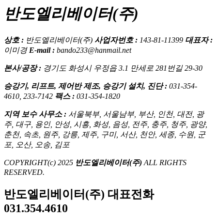
반도엘리베이터(주)
상호 :
반도엘리베이터(주)
사업자번호 :
143-81-11399
대표자 :
이미경
E-mail :
bando233@hanmail.net
본사/공장 :
경기도 화성시 우정읍 3.1 만세로 281번길 29-30
승강기, 리프트, 제어반 제조, 승강기 설치, 진단 :
031-354-
4610, 233-7142
팩스 :
031-354-1820
지역 보수 사무소 :
서울북부, 서울남부, 부산, 인천, 대전, 광
주, 대구, 용인, 안성, 시흥, 화성, 음성, 전주, 충주, 청주, 광양,
춘천, 속초, 원주, 강릉, 제주, 구미, 서산, 천안, 세종, 수원, 군
포, 오산, 오송, 김포
COPYRIGHT(c) 2025
반도엘리베이터(주)
ALL RIGHTS
RESERVED.
반도엘리베이터(주) 대표전화
031.354.4610