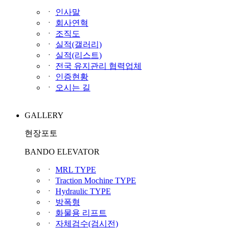
ㆍ
인사말
ㆍ
회사연혁
ㆍ
조직도
ㆍ
실적(갤러리)
ㆍ
실적(리스트)
ㆍ
전국 유지관리 협력업체
ㆍ
인증현황
ㆍ
오시는 길
GALLERY
현장포토
BANDO ELEVATOR
ㆍ
MRL TYPE
ㆍ
Traction Mochine TYPE
ㆍ
Hydraulic TYPE
ㆍ
방폭형
ㆍ
화물용 리프트
ㆍ
자체검수(검시전)