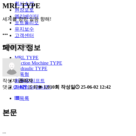
회사소개
MRL TYPE
현장포토
엘리베이터
세계를 향한 일등 향해!
포트폴리오
유지보수
...
고객센터
페이지 정보
MRL TYPE
MRL TYPE
Traction Mochine TYPE
Hydraulic TYPE
방폭형
화물용 리프트
작성자
관리자
자체검수(검시전)
댓글
0건
조회
1,010회
작성일
25-06-02 12:42
목록
본문
...